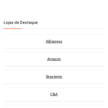
Lojas de Destaque
AliExpress
Amazon
Brastemp
C&A