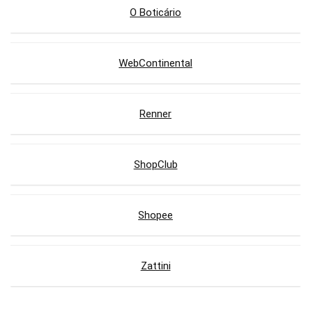
O Boticário
WebContinental
Renner
ShopClub
Shopee
Zattini