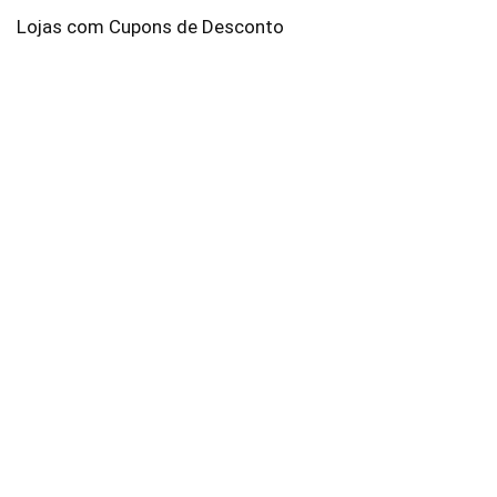
Lojas com Cupons de Desconto
AliExpress
Amazon
Americanas
Brastemp
C&A