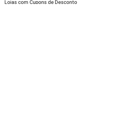
Lojas com Cupons de Desconto
AliExpress
Amazon
Americanas
Brastemp
C&A