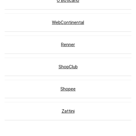
O Boticário
WebContinental
Renner
ShopClub
Shopee
Zattini