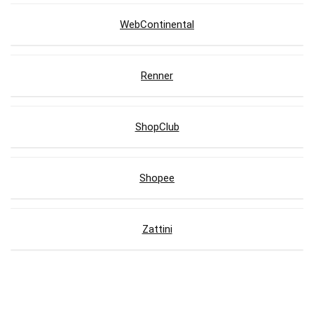
WebContinental
Renner
ShopClub
Shopee
Zattini