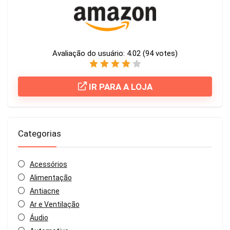
Avaliação do usuário:
4.02
(
94
votes)
IR PARA A LOJA
Categorias
Acessórios
Alimentação
Antiacne
Ar e Ventilação
Áudio