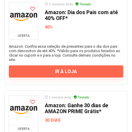
2 semanas atrás
Testado
Imagem e Vídeo
Amazon: Dia dos Pais com até
Infantil
40% OFF*
Informática
40%
Jogos
OFERTA
Joias e Relógios
Livros
Amazon: Confira essa seleção de presentes para o dia dos pais
com descontos de até 40%. *Válido para os produtos listados ao
Malas e Mochilas
clicar no cupom e ir para a loja. Consulte demais condições no
site.
Mercado
Moda
IR À LOJA
Móveis e Decoração
Música
óculos
1 semana atrás
Testado
Papelaria
Amazon: Ganhe 30 dias de
Pet Shop
AMAZON PRIME Grátis*
Presentes
30 DIAS
Saúde
Sem categoria
OFERTA