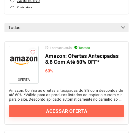
Automotivo
Bebidas
Beleza
Blog
Todas
Calçados
Casa
Celulares e Smartphones
1 semana atrás
Testado
Construção
Amazon: Ofertas Antecipadas
8.8 Com Até 60% OFF*
Cosméticos e Perfumes
Curso online
60%
Cursos online
OFERTA
Educação
Amazon: Confira as ofertas antecipadas do 8.8 com descontos de
Eletro
até 60%. *Válido para os produtos listados ao copiar o cupom e ir
para o site. Desconto aplicado automaticamente no carrinho ao ...
Esportes
Farmácia
ACESSAR OFERTA
Ferramentas
Games
Geral