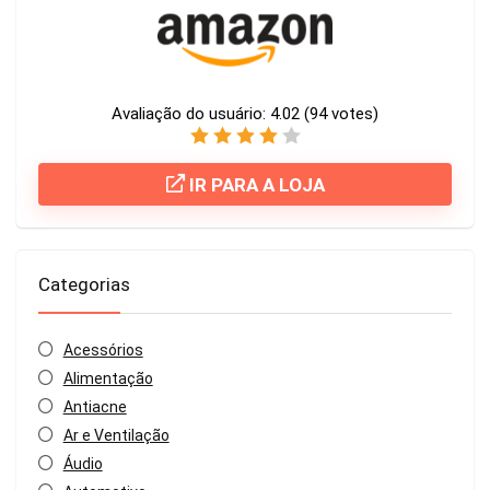
Avaliação do usuário:
4.02
(
94
votes)
IR PARA A LOJA
Categorias
Acessórios
Alimentação
Antiacne
Ar e Ventilação
Áudio