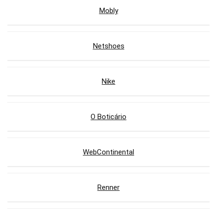
Mobly
Netshoes
Nike
O Boticário
WebContinental
Renner