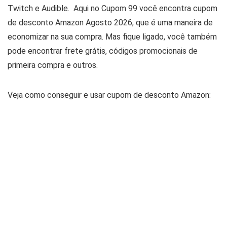
Twitch e Audible. Aqui no Cupom 99 você encontra cupom
Serviços
Serviços Financeiros
de desconto Amazon Agosto 2026, que é uma maneira de
Sex Shop
economizar na sua compra. Mas fique ligado, você também
Shopping
pode encontrar frete grátis, códigos promocionais de
Suplementos
primeira compra e outros.
Viagem
Todas as categorias
Veja como conseguir e usar cupom de desconto Amazon: