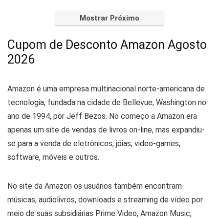
Imagem e Vídeo
Mostrar Próximo
Infantil
Informática
Cupom de Desconto Amazon Agosto
Jogos
2026
Joias e Relógios
Livros
Malas e Mochilas
Amazon é uma empresa multinacional norte-americana de
Mercado
tecnologia, fundada na cidade de Bellevue, Washington no
Moda
ano de 1994, por Jeff Bezos. No começo a Amazon era
Móveis e Decoração
apenas um site de vendas de livros on-line, mas expandiu-
Música
se para a venda de eletrônicos, jóias, video-games,
óculos
software, móveis e outros.
Papelaria
Pet Shop
No site da Amazon os usuários também encontram
Presentes
músicas, audiolivros, downloads e streaming de vídeo por
Saúde
meio de suas subsidiárias Prime Video, Amazon Music,
Sem categoria