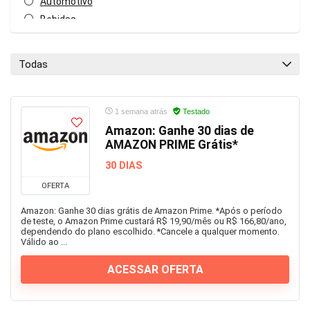
Automotivo
Bebidas
Beleza
Blog
Todas
Calçados
Casa
Celulares e Smartphones
1 semana atrás
Testado
Construção
Amazon: Ganhe 30 dias de
AMAZON PRIME Grátis*
Cosméticos e Perfumes
Curso online
30 DIAS
Cursos online
OFERTA
Educação
Amazon: Ganhe 30 dias grátis de Amazon Prime. *Após o período
Eletro
de teste, o Amazon Prime custará R$ 19,90/mês ou R$ 166,80/ano,
dependendo do plano escolhido. *Cancele a qualquer momento.
Esportes
Válido ao ...
Farmácia
ACESSAR OFERTA
Ferramentas
Games
Geral