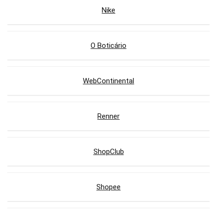
Nike
O Boticário
WebContinental
Renner
ShopClub
Shopee