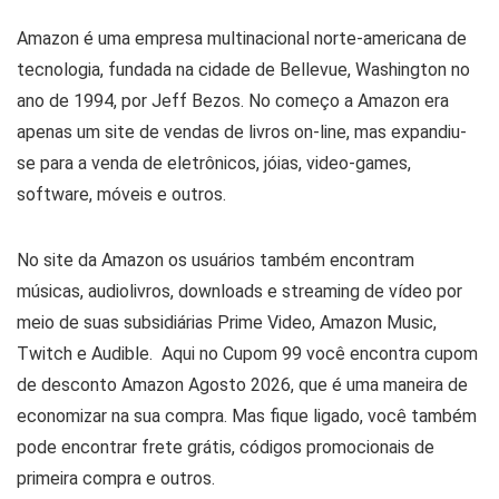
Serviços
Amazon é uma empresa multinacional norte-americana de
Serviços Financeiros
tecnologia, fundada na cidade de Bellevue, Washington no
Sex Shop
ano de 1994, por Jeff Bezos. No começo a Amazon era
Shopping
apenas um site de vendas de livros on-line, mas expandiu-
Suplementos
se para a venda de eletrônicos, jóias, video-games,
Viagem
Todas as categorias
software, móveis e outros.
No site da Amazon os usuários também encontram
músicas, audiolivros, downloads e streaming de vídeo por
meio de suas subsidiárias Prime Video, Amazon Music,
Twitch e Audible. Aqui no Cupom 99 você encontra cupom
de desconto Amazon Agosto 2026, que é uma maneira de
economizar na sua compra. Mas fique ligado, você também
pode encontrar frete grátis, códigos promocionais de
primeira compra e outros.