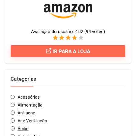
Avaliação do usuário:
4.02
(
94
votes)
IR PARA A LOJA
Categorias
Acessórios
Alimentação
Antiacne
Ar e Ventilação
Áudio