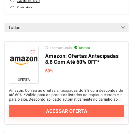
Automotivo
Bebidas
Beleza
Blog
Todas
Calçados
Casa
Celulares e Smartphones
1 semana atrás
Testado
Construção
Amazon: Ofertas Antecipadas
8.8 Com Até 60% OFF*
Cosméticos e Perfumes
Curso online
60%
Cursos online
OFERTA
Educação
Amazon: Confira as ofertas antecipadas do 8.8 com descontos de
Eletro
até 60%. *Válido para os produtos listados ao copiar o cupom e ir
para o site. Desconto aplicado automaticamente no carrinho ao ...
Esportes
Farmácia
ACESSAR OFERTA
Ferramentas
Games
Geral