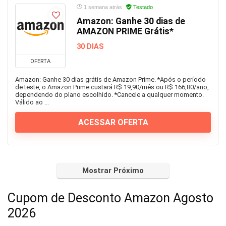
1 semana atrás
Testado
Imagem e Vídeo
Amazon: Ganhe 30 dias de
Infantil
AMAZON PRIME Grátis*
Informática
30 DIAS
Jogos
OFERTA
Joias e Relógios
Livros
Amazon: Ganhe 30 dias grátis de Amazon Prime. *Após o período
de teste, o Amazon Prime custará R$ 19,90/mês ou R$ 166,80/ano,
Malas e Mochilas
dependendo do plano escolhido. *Cancele a qualquer momento.
Válido ao ...
Mercado
Moda
ACESSAR OFERTA
Móveis e Decoração
Música
óculos
Papelaria
Mostrar Próximo
Pet Shop
Cupom de Desconto Amazon Agosto
Presentes
Saúde
2026
Sem categoria