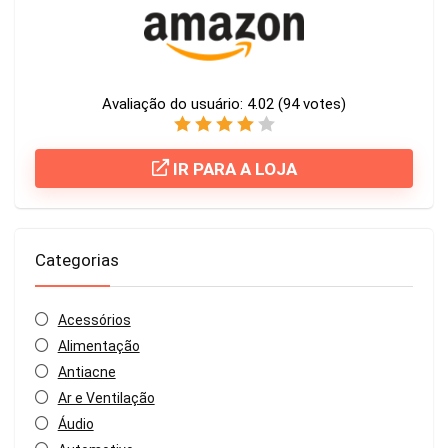
Avaliação do usuário:
4.02
(
94
votes)
IR PARA A LOJA
Categorias
Acessórios
Alimentação
Antiacne
Ar e Ventilação
Áudio