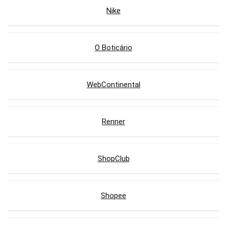
Nike
O Boticário
WebContinental
Renner
ShopClub
Shopee