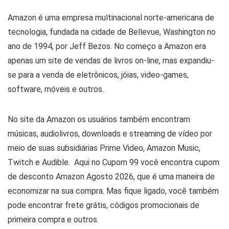
Serviços
Amazon é uma empresa multinacional norte-americana de
Serviços Financeiros
tecnologia, fundada na cidade de Bellevue, Washington no
Sex Shop
ano de 1994, por Jeff Bezos. No começo a Amazon era
Shopping
apenas um site de vendas de livros on-line, mas expandiu-
Suplementos
se para a venda de eletrônicos, jóias, video-games,
Viagem
Todas as categorias
software, móveis e outros.
No site da Amazon os usuários também encontram
músicas, audiolivros, downloads e streaming de vídeo por
meio de suas subsidiárias Prime Video, Amazon Music,
Twitch e Audible. Aqui no Cupom 99 você encontra cupom
de desconto Amazon Agosto 2026, que é uma maneira de
economizar na sua compra. Mas fique ligado, você também
pode encontrar frete grátis, códigos promocionais de
primeira compra e outros.