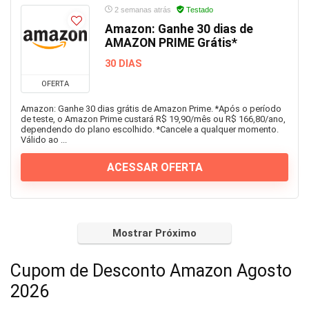
2 semanas atrás
Testado
Imagem e Vídeo
Amazon: Ganhe 30 dias de
Infantil
AMAZON PRIME Grátis*
Informática
30 DIAS
Jogos
OFERTA
Joias e Relógios
Livros
Amazon: Ganhe 30 dias grátis de Amazon Prime. *Após o período
de teste, o Amazon Prime custará R$ 19,90/mês ou R$ 166,80/ano,
Malas e Mochilas
dependendo do plano escolhido. *Cancele a qualquer momento.
Válido ao ...
Mercado
Moda
ACESSAR OFERTA
Móveis e Decoração
Música
óculos
Papelaria
Mostrar Próximo
Pet Shop
Cupom de Desconto Amazon Agosto
Presentes
Saúde
2026
Sem categoria