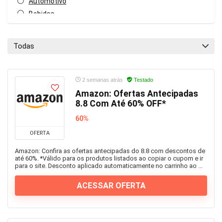
Automotivo
Bebidas
Beleza
Blog
Todas
Calçados
Casa
Celulares e Smartphones
2 semanas atrás
Testado
Construção
Amazon: Ofertas Antecipadas
8.8 Com Até 60% OFF*
Cosméticos e Perfumes
Curso online
60%
Cursos online
OFERTA
Educação
Amazon: Confira as ofertas antecipadas do 8.8 com descontos de
Eletro
até 60%. *Válido para os produtos listados ao copiar o cupom e ir
para o site. Desconto aplicado automaticamente no carrinho ao ...
Esportes
Farmácia
ACESSAR OFERTA
Ferramentas
Games
Geral