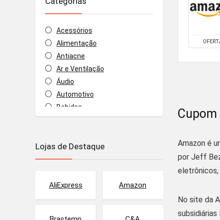
Categorias
Acessórios
OFERT
Alimentação
Antiacne
Ar e Ventilação
Áudio
Automotivo
Bebidas
Cupom 
Beleza
Blog
Amazon é um
Lojas de Destaque
Calçados
por Jeff Be
Casa
eletrônicos,
Celulares e Smartphones
Construção
AliExpress
Amazon
Cosméticos e Perfumes
No site da 
Curso online
subsidiária
Brastemp
C&A