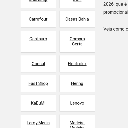
Cursos online
2026, que é
Educação
promocionai
Eletro
Carrefour
Casas Bahia
Esportes
Veja como c
Farmácia
Ferramentas
Centauro
Compra
Certa
Games
Geral
Imagem e Vídeo
Consul
Electrolux
Infantil
Informática
Jogos
Fast Shop
Hering
Joias e Relógios
Livros
KaBuM!
Lenovo
Malas e Mochilas
Mercado
Moda
Leroy Merlin
Madeira
Móveis e Decoração