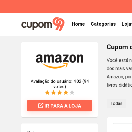
Home
Categorias
Loja
Cupom d
Você está n
dos mais va
Amazon, prim
Avaliação do usuário:
4.02
(
94
livros didát
votes)
Todas
IR PARA A LOJA