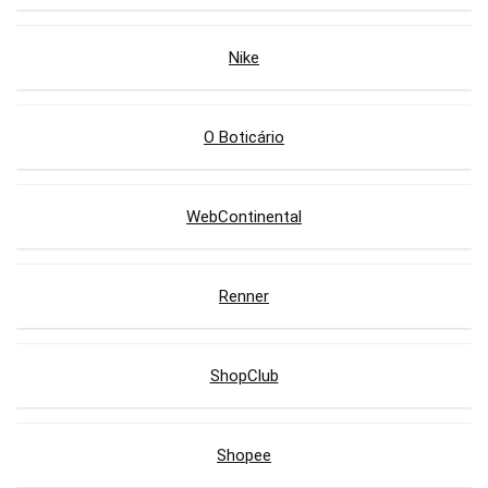
Nike
O Boticário
WebContinental
Renner
ShopClub
Shopee