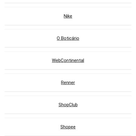
Nike
O Boticário
WebContinental
Renner
ShopClub
Shopee