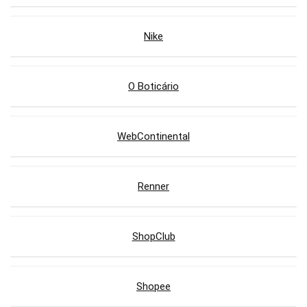
Nike
O Boticário
WebContinental
Renner
ShopClub
Shopee