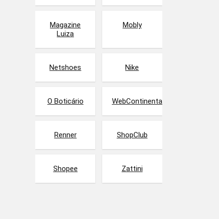
Magazine
Mobly
Luiza
Netshoes
Nike
O Boticário
WebContinental
Renner
ShopClub
Shopee
Zattini