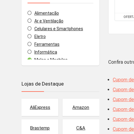
Alimentação
OFERT
Ar e Ventilação
Celulares e Smartphones
Eletro
Ferramentas
Informática
Malas e Mochilas
Confira out
Mercado
Móveis e Decoração
Cupom de
Lojas de Destaque
Papelaria
Cupom de
Todas as categorias
Cupom de
AliExpress
Amazon
Cupom de
Cupom de
Brastemp
C&A
Cupom de