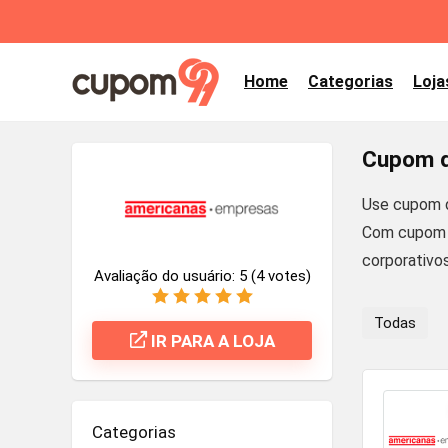
Home
Categorias
Loja
Cupom d
Use cupom d
Com cupom A
corporativo
Avaliação do usuário:
5
(
4
votes)
Todas
IR PARA A LOJA
Categorias