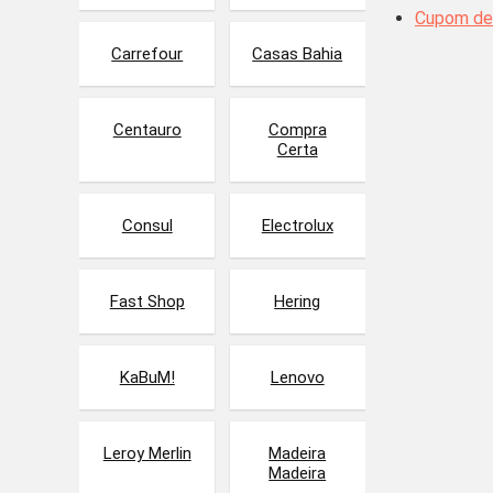
Cupom de
Carrefour
Casas Bahia
Centauro
Compra
Certa
Consul
Electrolux
Fast Shop
Hering
KaBuM!
Lenovo
Leroy Merlin
Madeira
Madeira